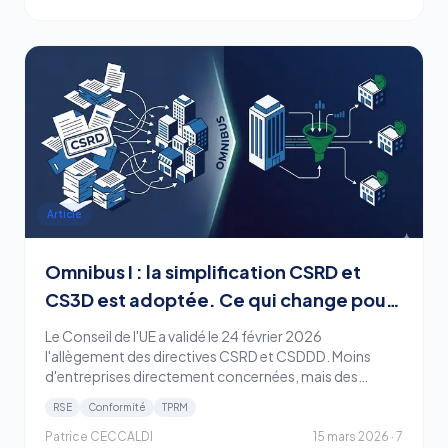
Article
Omnibus I : la simplification CSRD et
CS3D est adoptée. Ce qui change pour
la gestion de vos tiers.
Le Conseil de l'UE a validé le 24 février 2026
l'allègement des directives CSRD et CSDDD. Moins
d'entreprises directement concernées, mais des
obligations de vigilance sur la chaîne de valeur qui
RSE
Conformité
TPRM
restent structurantes — et un nouveau cadre pour la
relation fournisseurs.
Patrice CECCALDI
15 mars 2026
·
7