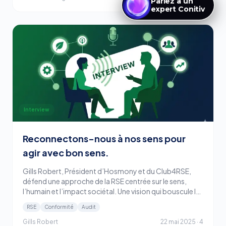
Interview
Reconnectons-nous à nos sens pour
agir avec bon sens.
Gills Robert, Président d’Hosmony et du Club4RSE,
défend une approche de la RSE centrée sur le sens,
l’humain et l’impact sociétal. Une vision qui bouscule les
démarches classiques de conformité.
RSE
Conformité
Audit
Gills Robert
22 mai 2025
·
4