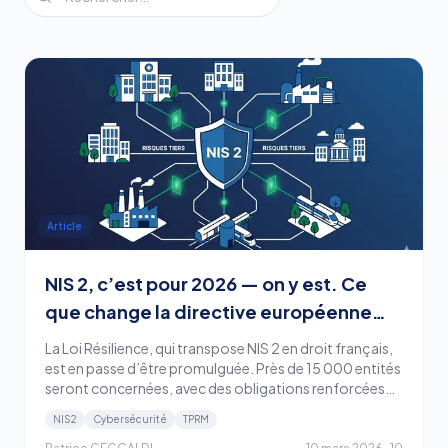
Article
NIS 2, c’est pour 2026 — on y est. Ce
que change la directive européenne
pour votre gestion des risques tiers
La Loi Résilience, qui transpose NIS 2 en droit français,
est en passe d’être promulguée. Près de 15 000 entités
seront concernées, avec des obligations renforcées
sur la sécurité de la chaîne d’approvisionnement.
NIS2
Cybersécurité
TPRM
Décryptage complet.
Patrice CECCALDI
10 mars 2026
·
10