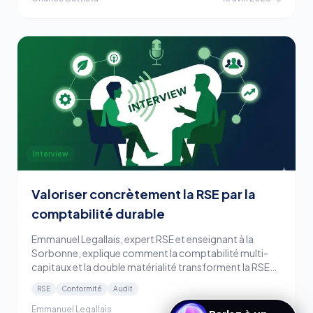
Interview
Valoriser concrètement la RSE par la
comptabilité durable
Emmanuel Legallais, expert RSE et enseignant à la
Sorbonne, explique comment la comptabilité multi-
Parlez à un
capitaux et la double matérialité transforment la RSE
expert Conitiv
en levier de performance concret pour les entreprises.
RSE
Conformité
Audit
Emmanuel Legallais
19 mai 2025
·
3