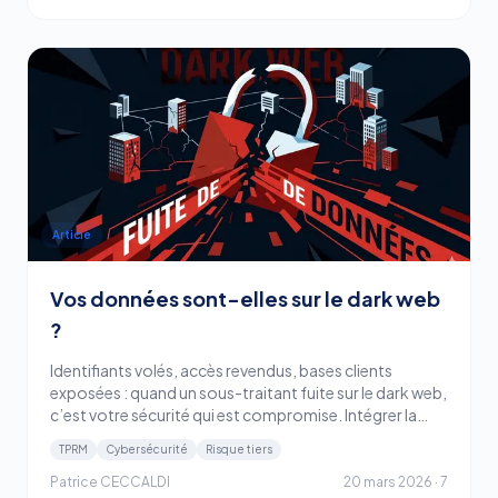
Article
Vos données sont-elles sur le dark web
?
Identifiants volés, accès revendus, bases clients
exposées : quand un sous-traitant fuite sur le dark web,
c’est votre sécurité qui est compromise. Intégrer la
surveillance du dark web dans votre gestion des tiers
TPRM
Cybersécurité
Risque tiers
n’est plus une option.
Patrice CECCALDI
20 mars 2026
·
7