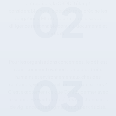
02
entreprises,
la
CSDDD
élargit
considérablement
le
périmètre
et
précise
les
obligations.
Elle
impose
un
processus
de
diligence
raisonnable
continu,
documenté
et
auditable.
03
Pour
les
organisations
concernées,
le
défi
est
clair
:
comment
évaluer
les
risques
droits
humains
et
environnementaux
chez
des
centaines,
voire
des
milliers
de
fournisseurs
?
C'est
exactement
ce
que
Conitiv
permet
avec
le
scoring
RSE
automatisé,
les
questionnaires
de
vigilance
et
la
segmentation
par
criticité.