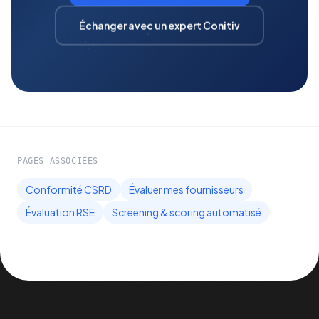
Évaluer mes fournisseurs
Échanger avec un expert Conitiv
PAGES ASSOCIÉES
Conformité CSRD
Évaluer mes fournisseurs
Évaluation RSE
Screening & scoring automatisé