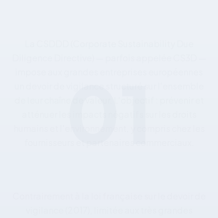
01
La
CSDDD
(Corporate
Sustainability
Due
Diligence
Directive)
—
parfois
appelée
CS3D
—
impose
aux
grandes
entreprises
européennes
un
devoir
de
vigilance
structuré
sur
l'ensemble
de
leur
chaîne
de
valeur.
L'objectif
:
prévenir
et
atténuer
les
impacts
négatifs
sur
les
droits
humains
et
l'environnement,
y
compris
chez
les
fournisseurs
et
partenaires
commerciaux.
Contrairement
à
la
loi
française
sur
le
devoir
de
vigilance
(2017),
limitée
aux
très
grandes