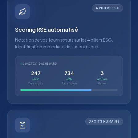
4 PILIERS ESG
Scoring RSE automatisé
Notation de vos fournisseurs sur les 4 piliers ESG.
Identification immédiate des tiers à risque.
CONITIV DASHBOARD
247
734
3
+12%
+5%
actives
Tiers scorés
Score moyen
Alertes
DROITS HUMAINS