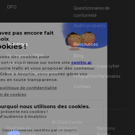
Rating Cyber
Direction des achats
Rating RSE
DPO
Questionnaires de
conformité
Audits probants
Solutions
Ressources
Programme TPRM
Blog
Advanced
Simulateur risque cyber
Master data management
Programme Partenaires
Contact