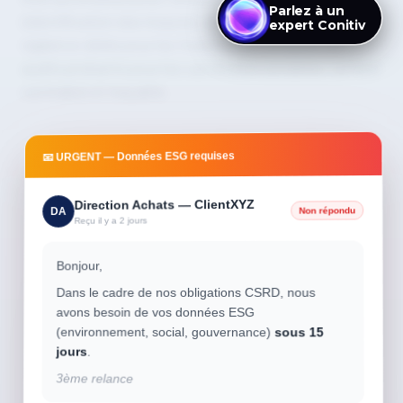
(identification des risques), questionnaires de
Parlez à un
expert Conitiv
vigilance ciblés pour les fournisseurs critiques, et
audits probants pour les cas les plus sensibles. Le tout
centralisé et traçable.
📧 URGENT — Données ESG requises
Direction Achats — ClientXYZ
Non répondu
DA
Reçu il y a 2 jours
Bonjour,
Dans le cadre de nos obligations CSRD, nous
avons besoin de vos données ESG
(environnement, social, gouvernance)
sous 15
jours
.
3ème relance