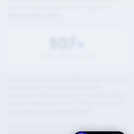
place des mesures de prévention et suivre leur
efficacité dans le temps.
991
+
salariés — seuil d'application
Pour une organisation qui travaille avec des centaines
de fournisseurs, c'est un défi opérationnel
considérable. Comment prioriser ? Comment collecter
les informations nécessaires ? Comment documenter
votre démarche de manière probante ?
Conitiv propose une approche par paliers : scoring
RSE automatisé pour l'ensemble de vos tiers