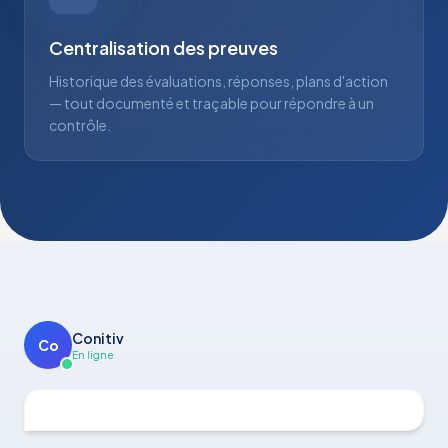
Centralisation des preuves
Historique des évaluations, réponses, plans d'action
— tout documenté et traçable pour répondre à un
contrôle.
Conitiv
Co
En ligne
Vous avez des questions sur cette réglementation ?
Voic