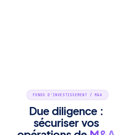
FONDS D'INVESTISSEMENT / M&A
Due
diligence
:
sécuriser
vos
opérations
de
M&A