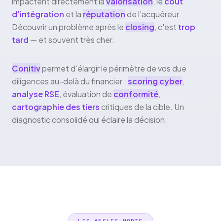
impactent directement la
valorisation
, le
coût
d'intégration
et la
réputation
de l'acquéreur.
Découvrir un problème après le
closing
, c'est
trop
tard
— et souvent très cher.
Conitiv
permet d'élargir le périmètre de vos due
diligences au-delà du financier :
scoring cyber
,
analyse RSE
, évaluation de
conformité
,
cartographie des tiers
critiques de la cible. Un
diagnostic consolidé qui éclaire la décision.