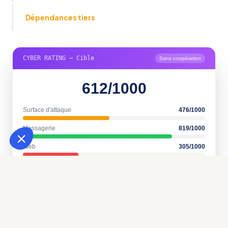
Dépendances tiers
CYBER RATING — Cible
Sans coopération
612/1000
Surface d'attaque
476
/1000
Messagerie
819
/1000
Web
305
/1000
12 vulnérabilités détectées