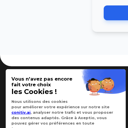
Conitiv
Assess My Organization