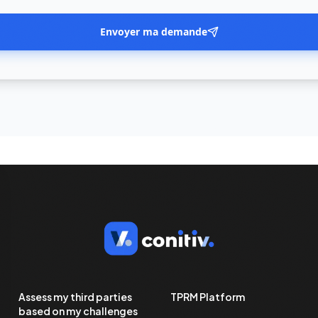
Envoyer ma demande
Assess my third parties
TPRM Platform
based on my challenges