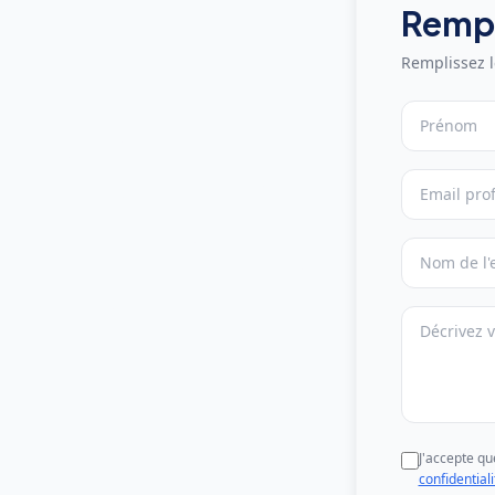
Rempl
Remplissez l
Prénom
Email prof
Entreprise
Message
J'accepte q
confidentiali